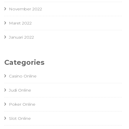
November 2022
Maret 2022
Januari 2022
Categories
Casino Online
Judi Online
Poker Online
Slot Online