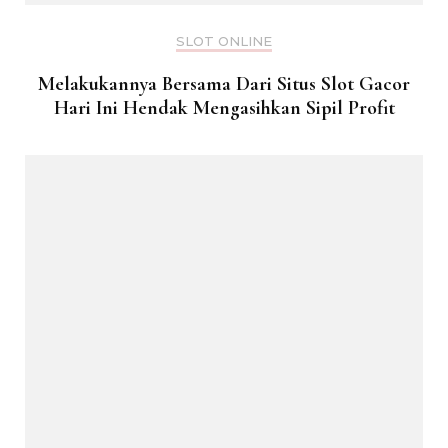
SLOT ONLINE
Melakukannya Bersama Dari Situs Slot Gacor
Hari Ini Hendak Mengasihkan Sipil Profit