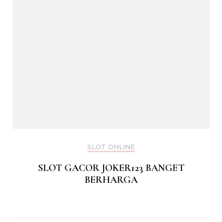
SLOT ONLINE
SLOT GACOR JOKER123 BANGET
BERHARGA