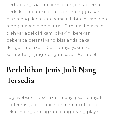
berhubung saat ini bermacam jenis alternatif
perkakas sudah kita siapkan sehingga akan
bisa mengakibatkan pemain lebih murah oleh
mengerjakan oleh pantas. Dimana dimaksud
oleh variabel diri kami diyakini berekan
beberapa peranti yang bisa anda pakai
dengan melakoni. Contohnya yakni PC,
komputer jinjing, dengan patut PC Tablet.
Berlebihan Jenis Judi Nang
Tersedia
Lagi website Live22 akan menyajikan banyak
preferensi judi online nan memincut serta
sekali menguntungkan orang-orang player.