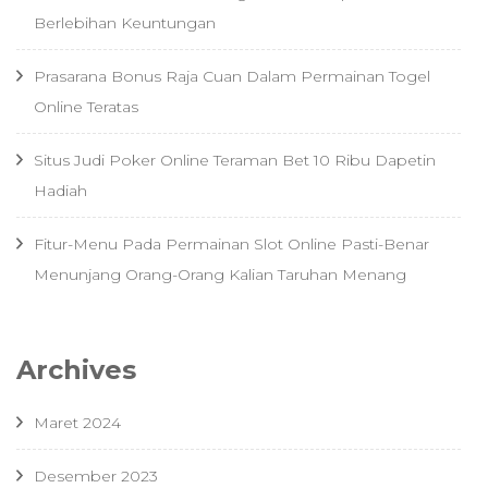
Berlebihan Keuntungan
Prasarana Bonus Raja Cuan Dalam Permainan Togel
Online Teratas
Situs Judi Poker Online Teraman Bet 10 Ribu Dapetin
Hadiah
Fitur-Menu Pada Permainan Slot Online Pasti-Benar
Menunjang Orang-Orang Kalian Taruhan Menang
Archives
Maret 2024
Desember 2023