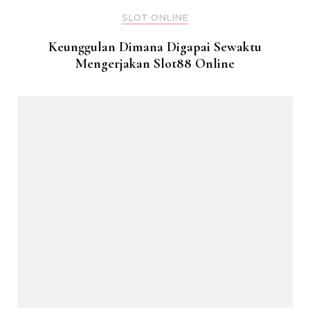
SLOT ONLINE
Keunggulan Dimana Digapai Sewaktu
Mengerjakan Slot88 Online