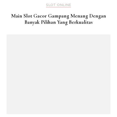
SLOT ONLINE
Main Slot Gacor Gampang Menang Dengan
Banyak Pilihan Yang Berkualitas