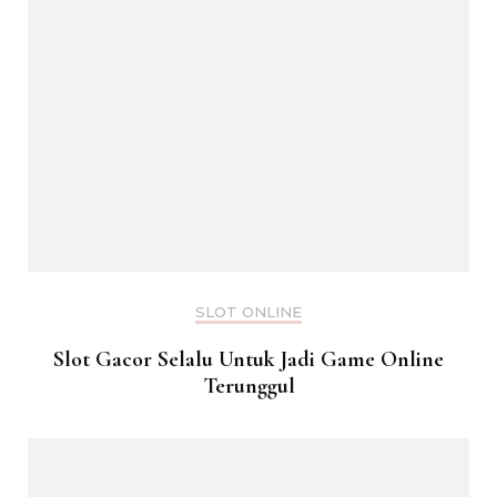
SLOT ONLINE
Slot Gacor Selalu Untuk Jadi Game Online
Terunggul